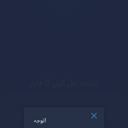
تنازعہ حل کرنے کا فارم
توجہ!