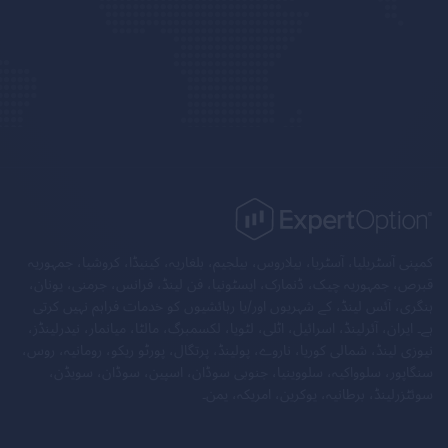
کمپنی آسٹریلیا، آسٹریا، بیلاروس، بیلجیم، بلغاریہ، کینیڈا، کروشیا، جمہوریہ
قبرص، جمہوریہ چیک، ڈنمارک، ایسٹونیا، فن لینڈ، فرانس، جرمنی، یونان،
ہنگری، آئس لینڈ، کے شہریوں اور/یا رہائشیوں کو خدمات فراہم نہیں کرتی
ہے۔ ایران، آئرلینڈ، اسرائیل، اٹلی، لٹویا، لکسمبرگ، مالٹا، میانمار، نیدرلینڈز،
نیوزی لینڈ، شمالی کوریا، ناروے، پولینڈ، پرتگال، پورٹو ریکو، رومانیہ، روس،
سنگاپور، سلوواکیہ، سلووینیا، جنوبی سوڈان، اسپین، سوڈان، سویڈن،
سوئٹزرلینڈ، برطانیہ، یوکرین، امریکہ، یمن۔