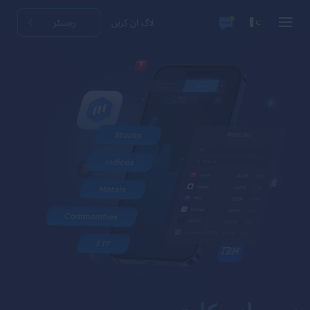
لاگ ان کریں
رجسٹر