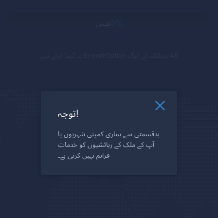
0%
فیس
48 ممالک کے لوگ
ExpertOption
پر ٹریڈ کرتے ہیں
توجہ!
بدقسمتی سے ہماری کمپنی شہریوں یا
آپ کے ملک کے رہائشیوں کو خدمات
فراہم نہیں کرتی ہے۔