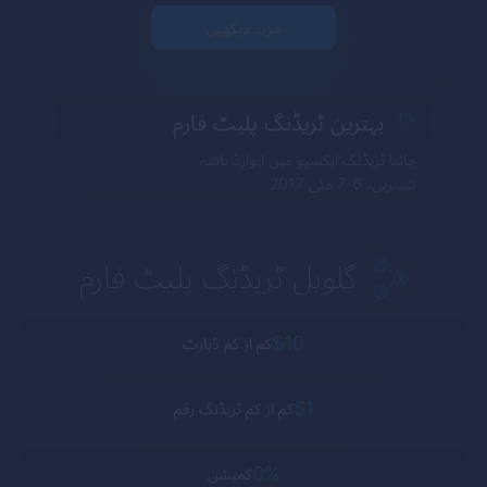
مزید دیکھیں
بہترین ٹریڈنگ پلیٹ فارم
چائنا ٹریڈنگ ایکسپو میں ایوارڈ یافتہ
شینزین، 6-7 مئی 2017
گلوبل ٹریڈنگ پلیٹ فارم
$10
کم از کم ڈپازٹ
$1
کم از کم ٹریڈنگ رقم
0%
کمیشن