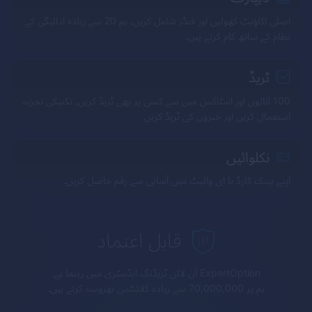
اصلی اکاؤنٹ کھولیں اور فنڈز شامل کریں۔ ہم 20 سے زیادہ ادائیگی کے
نظام کے ساتھ کام کرتے ہیں۔
ٹریڈ
100 اثاثوں اور اسٹاکس میں سے کسی پر بھی ٹریڈ کریں۔ تکنیکی تجزیہ
استعمال کریں اور خبروں کی ٹریڈ کریں
نکلوائیں
اپنے بینک کارڈ یا ای والیٹ میں آسانی سے رقم حاصل کریں۔
قابل اعتماد
ExpertOption
آن لائن ٹریڈنگ انڈسٹری میں رہنما ہے۔
ہم پر 70,000,000 سے زیادہ کلائنٹس بھروسہ کرتے ہیں۔