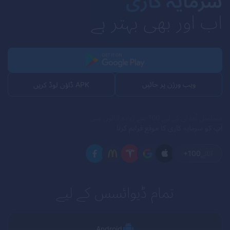
سرمایہ کاری
اب اور بھی بہتر ہے
ویب ورژن پر جائیں
APK ڈاؤن لوڈ کریں
مسلسل آمدنی کے لیے 100 سے زیادہ اثاثوں میں
آپ کو سرمایہ کاری کا موقع فراہم کرنا
اثاثے
+100
تمام ڈیوائسس کے لیے
Android