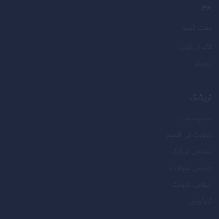
ہوم
مفت ڈیمو
لاگ ان کریں
رجسٹر
ٹریڈنگ
خصوصیات
اکاؤنٹ کی اقسام
سماجی ٹریڈنگ
عمومی سوالات
اسلامی اکاؤنٹ
ٹیوٹوریل