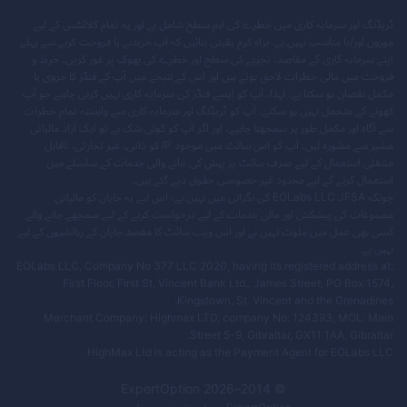
ٹریڈنگ اور سرمایہ کاری میں خطرے کی اہم سطح شامل ہے اور یہ تمام کلائنٹس کے لیے
موزوں اور/یا مناسب نہیں ہے۔ براہ کرم یقینی بنائیں کہ آپ خریدنے یا فروخت کرنے سے پہلے
اپنے سرمایہ کاری کے مقاصد، تجربے کی سطح اور خطرے کی بھوک پر غور کریں۔ خرید و
فروخت میں مالی خطرات لاحق ہوتے ہیں اور اس کے نتیجے میں آپ کے فنڈز کا جزوی یا
مکمل نقصان ہو سکتا ہے، لہذا، آپ کو ایسے فنڈز کی سرمایہ کاری نہیں کرنی چاہیے جو آپ
کھونے کے متحمل نہیں ہو سکتے۔ آپ کو ٹریڈنگ اور سرمایہ کاری سے وابستہ تمام خطرات
سے آگاہ اور مکمل طور پر سمجھنا چاہیے، اور اگر آپ کو کوئی شک ہے تو ایک آزاد مالیاتی
مشیر سے مشورہ لیں۔ آپ کو اس سائٹ میں موجود IP کو ذاتی، غیر تجارتی، ناقابل
منتقلی استعمال کے لیے صرف سائٹ پر پیش کی جانے والی خدمات کے سلسلے میں
استعمال کرنے کے لیے محدود غیر خصوصی حقوق دیے گئے ہیں۔
چونکہ EOLabs LLC JFSA کی نگرانی میں نہیں ہے، اس لیے یہ جاپان کو مالیاتی
مصنوعات کی پیشکش اور مالی خدمات کے لیے درخواست کرنے کے لیے سمجھے جانے والے
کسی بھی عمل میں ملوث نہیں ہے اور اس ویب سائٹ کا مقصد جاپان کے رہائشیوں کے لیے
نہیں ہے۔
EOLabs LLC, Company No 377 LLC 2020, having its registered address at:
First Floor, First St. Vincent Bank Ltd., James Street, PO Box 1574,
Kingstown, St. Vincent and the Grenadines.
Merchant Company: Highmax LTD, company No: 124393, MOL: Main
Street 5-9, Gibraltar, GX11 1AA, Gibraltar.
HighMax Ltd is acting as the Payment Agent for EOLabs LLC.
ExpertOption
2026
© 2014–