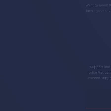
Want to boost t
lines – your na
Support and r
price frequen
exceed supply