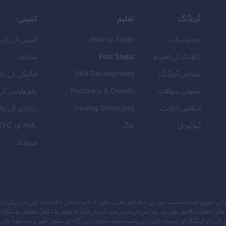
ٹریڈنگ
تعلیم
کمپنی
خصوصیات
How to Trade
کمپنی کے بار
اکاؤنٹ کی اقسام
First Steps
شرائط
سماجی ٹریڈنگ
Skill Development
ادائیگی کی پا
عمومی سوالات
Recovery & Growth
رقم واپسی کی
اسلامی اکاؤنٹ
Trading Strategies
رازداری کی پا
ٹیوٹوریل
بلاگ
AML
اور
KYC
ضوابط
ے موزوں اور/یا مناسب نہیں ہے۔ براہ کرم یقینی بنائیں کہ آپ خریدنے یا فروخت کرنے سے پہلے اپن
ی خطرات لاحق ہوتے ہیں اور اس کے نتیجے میں آپ کے فنڈز کا جزوی یا مکمل نقصان ہو سکتا ہے،
 آپ کو ٹریڈنگ اور سرمایہ کاری سے وابستہ تمام خطرات سے آگاہ اور مکمل طور پر سمجھنا چاہیے، 