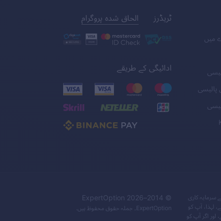
ٹریڈرز
الحاق شدہ پروگرام
ے میں
ادائیگی کے طریقے
لیسی
 پالیسی
لیسی
ے سرمایہ کاری
© 2014–
2026
ExpertOption
 لہذا، آپ کو
ExpertOption
۔ جملہ حقوق محفوظ ہیں.
اور اگر آپ کو