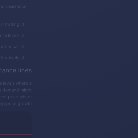
nd resistance
in trading.
ial levels.
ut or call.
ffectively.
tance lines
e levels where a
ere demand might
rent price where
ng price growth.