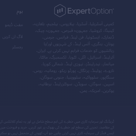
ہوم
کمپنی آسٹریلیا، آسٹریا، بیلاروس، بیلجیم، بلغاریہ،
مفت ڈیمو
کینیڈا، کروشیا، جمہوریہ قبرص، جمہوریہ چیک،
لاگ ان کریں
ڈنمارک، ایسٹونیا، فن لینڈ، فرانس، جرمنی،
یونان، ہنگری، آئس لینڈ، کے شہریوں اور/یا
رجسٹر
رہائشیوں کو خدمات فراہم نہیں کرتی ہے۔ ایران،
آئرلینڈ، اسرائیل، اٹلی، لٹویا، لکسمبرگ، مالٹا،
میانمار، نیدرلینڈز، نیوزی لینڈ، شمالی کوریا،
ناروے، پولینڈ، پرتگال، پورٹو ریکو، رومانیہ، روس،
سنگاپور، سلوواکیہ، سلووینیا، جنوبی سوڈان،
اسپین، سوڈان، سویڈن، سوئٹزرلینڈ، برطانیہ،
یوکرین، امریکہ، یمن۔
ٹریڈنگ اور سرمایہ کاری میں خطرے کی اہم سطح شامل ہے اور یہ تمام کلائنٹس کے لی
کے مقاصد، تجربے کی سطح اور خطرے کی بھوک پر غور کریں۔ خرید و فروخت میں مال
ایسے فنڈز کی سرمایہ کاری نہیں کرنی چاہیے جو آپ کھونے کے متحمل نہیں ہو سکتے۔