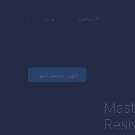
لاگ ان کریں
رجسٹر
ابھی رجسٹر کریں
Mast
Resi