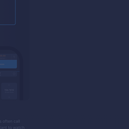
 often call
tant to watch