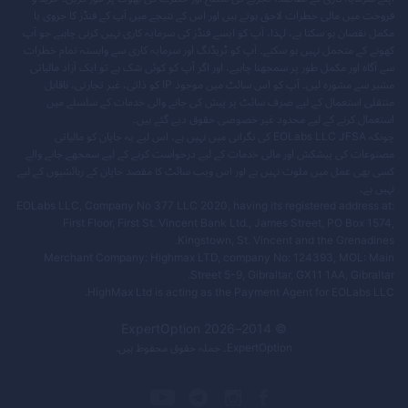
فروخت میں مالی خطرات لاحق ہوتے ہیں اور اس کے نتیجے میں آپ کے فنڈز کا جزوی یا
مکمل نقصان ہو سکتا ہے، لہذا، آپ کو ایسے فنڈز کی سرمایہ کاری نہیں کرنی چاہیے جو آپ
کھونے کے متحمل نہیں ہو سکتے۔ آپ کو ٹریڈنگ اور سرمایہ کاری سے وابستہ تمام خطرات
سے آگاہ اور مکمل طور پر سمجھنا چاہیے، اور اگر آپ کو کوئی شک ہے تو ایک آزاد مالیاتی
مشیر سے مشورہ لیں۔ آپ کو اس سائٹ میں موجود IP کو ذاتی، غیر تجارتی، ناقابل
منتقلی استعمال کے لیے صرف سائٹ پر پیش کی جانے والی خدمات کے سلسلے میں
استعمال کرنے کے لیے محدود غیر خصوصی حقوق دیے گئے ہیں۔
چونکہ EOLabs LLC JFSA کی نگرانی میں نہیں ہے، اس لیے یہ جاپان کو مالیاتی
مصنوعات کی پیشکش اور مالی خدمات کے لیے درخواست کرنے کے لیے سمجھے جانے والے
کسی بھی عمل میں ملوث نہیں ہے اور اس ویب سائٹ کا مقصد جاپان کے رہائشیوں کے لیے
نہیں ہے۔
EOLabs LLC, Company No 377 LLC 2020, having its registered address at:
First Floor, First St. Vincent Bank Ltd., James Street, PO Box 1574,
Kingstown, St. Vincent and the Grenadines.
Merchant Company: Highmax LTD, company No: 124393, MOL: Main
Street 5-9, Gibraltar, GX11 1AA, Gibraltar.
HighMax Ltd is acting as the Payment Agent for EOLabs LLC.
ExpertOption
2026
© 2014–
ExpertOption
۔ جملہ حقوق محفوظ ہیں.