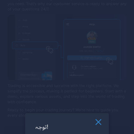
you need. That’s why our customer service is ready to answer any
of your questions 24/7.
Trading is accessible and lucrative with the right platform. We
simplify the process, making it perfect for beginners. Start with a
demo, explore various assets, and step into the world of trading
with confidence.
Ready to begin your trading journey? We're here to guide you
every step of the way.
توجہ!
ٹریڈ کے لیے تیار ہیں؟