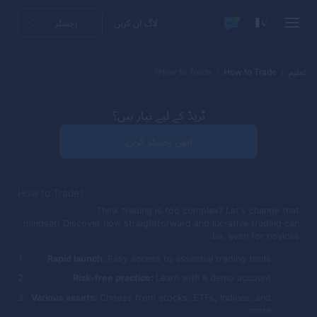
لاگ ان کریں
رجسٹر
تعلیم
How to Trade
How to Trade?
ٹریڈ کے لیے تیار ہیں؟
ابھی رجسٹر کریں
How to Trade?
Think trading is too complex? Let's change that
mindset! Discover how straightforward and lucrative trading can
be, even for novices.
Rapid launch:
Easy access to essential trading tools
Risk-free practice:
Learn with a demo account
Various assets:
Choose from stocks, ETFs, Indices, and
more