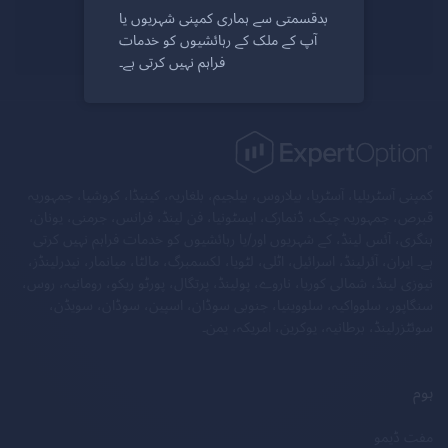
بدقسمتی سے ہماری کمپنی شہریوں یا
ابھی رجسٹر کریں
آپ کے ملک کے رہائشیوں کو خدمات
فراہم نہیں کرتی ہے۔
کمپنی آسٹریلیا، آسٹریا، بیلاروس، بیلجیم، بلغاریہ، کینیڈا، کروشیا، جمہوریہ
قبرص، جمہوریہ چیک، ڈنمارک، ایسٹونیا، فن لینڈ، فرانس، جرمنی، یونان،
ہنگری، آئس لینڈ، کے شہریوں اور/یا رہائشیوں کو خدمات فراہم نہیں کرتی
ہے۔ ایران، آئرلینڈ، اسرائیل، اٹلی، لٹویا، لکسمبرگ، مالٹا، میانمار، نیدرلینڈز،
نیوزی لینڈ، شمالی کوریا، ناروے، پولینڈ، پرتگال، پورٹو ریکو، رومانیہ، روس،
سنگاپور، سلوواکیہ، سلووینیا، جنوبی سوڈان، اسپین، سوڈان، سویڈن،
سوئٹزرلینڈ، برطانیہ، یوکرین، امریکہ، یمن۔
ہوم
مفت ڈیمو