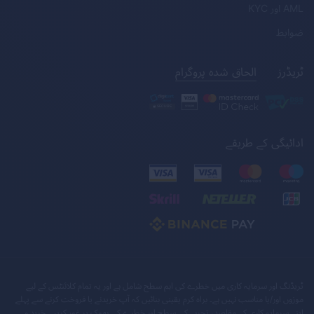
AML
اور
KYC
ضوابط
ٹریڈرز
الحاق شدہ پروگرام
ادائیگی کے طریقے
ٹریڈنگ اور سرمایہ کاری میں خطرے کی اہم سطح شامل ہے اور یہ تمام کلائنٹس کے لیے
موزوں اور/یا مناسب نہیں ہے۔ براہ کرم یقینی بنائیں کہ آپ خریدنے یا فروخت کرنے سے پہلے
اپنے سرمایہ کاری کے مقاصد، تجربے کی سطح اور خطرے کی بھوک پر غور کریں۔ خرید و